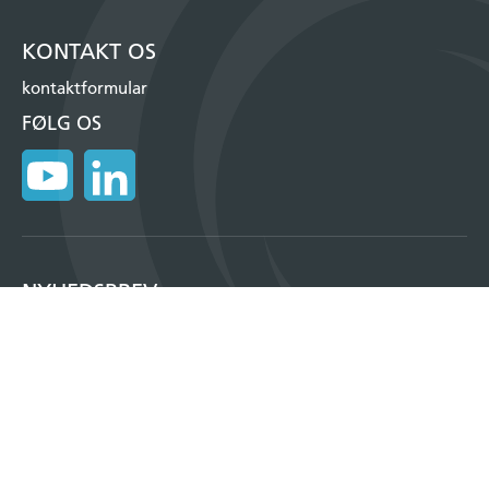
KONTAKT OS
kontaktformular
FØLG OS
NYHEDSBREV
Tilmeld dig vores månedlige nyhedsbrev og få information om vores
produkter, events og meget mere.
TILMELD
Copyright © 2026, Insatech A/S
Privatlivspolitik og cookies