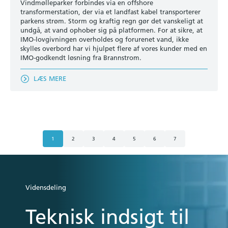
Vindmølleparker forbindes via en offshore
transformerstation, der via et landfast kabel transporterer
parkens strøm. Storm og kraftig regn gør det vanskeligt at
undgå, at vand ophober sig på platformen. For at sikre, at
IMO-lovgivningen overholdes og forurenet vand, ikke
skylles overbord har vi hjulpet flere af vores kunder med en
IMO-godkendt løsning fra Brannstrom.
LÆS MERE
1
2
3
4
5
6
7
Vidensdeling
Teknisk indsigt til