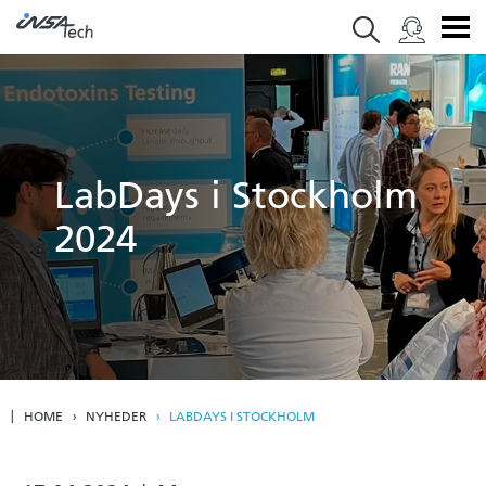
LabDays i Stockholm
2024
HOME
NYHEDER
LABDAYS I STOCKHOLM