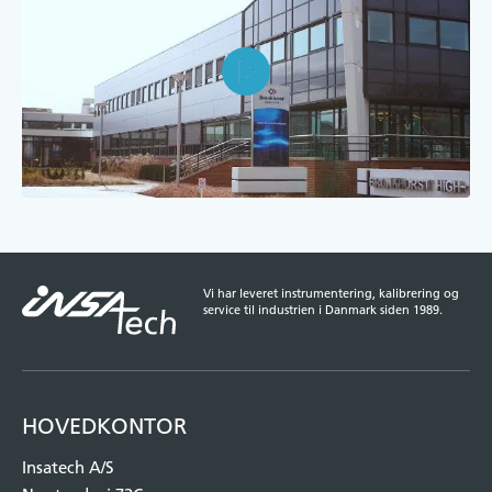
Play
Mute
Enter
fulls
Vi har leveret instrumentering, kalibrering og
service til industrien i Danmark siden 1989.
HOVEDKONTOR
Insatech A/S