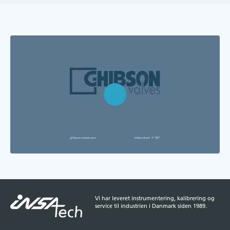
Play
Mute
Enter
fulls
Vi har leveret instrumentering, kalibrering og
service til industrien i Danmark siden 1989.