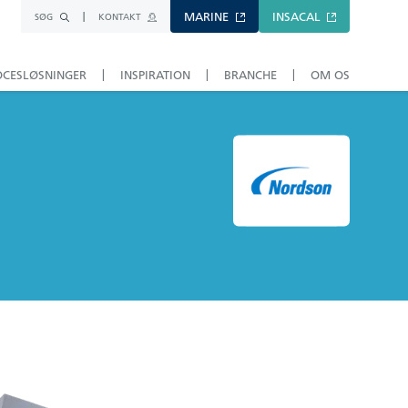
MARINE
INSACAL
SØG
KONTAKT
OCESLØSNINGER
INSPIRATION
BRANCHE
OM OS