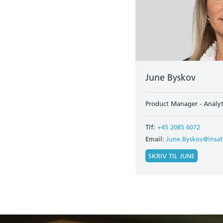
June Byskov
Product Manager - Analyti
Tlf:
+45 2085 6072
Email:
June.Byskov@insa
SKRIV TIL JUNE