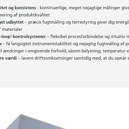
itet og konsistens
- kontinuerlige, meget nøjagtige målinger giv
mering af produktkvalitet
get udbyttet
– præcis fugtmåling og tørrestyring giver dig energ
' materialer
d-loop'-kontrolsystemer
– fleksibel procesforbindelse og intuitiv
ø
– få langsigtet instrumentstabilitet og nøjagtig fugtmåling af pul
f ændringer i omgivende forhold, såsom belysning, temperatur e
ere værdi
– lavere driftsomkostninger samtidig med, at du opnår e