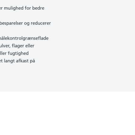
er mulighed for bedre
ibesparelser og reducerer
 målekontrolgrænseflade
ver, flager eller
ller fugtighed
t langt afkast på