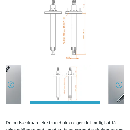
De nedsænkbare elektrodeholdere gør det muligt at få
selve målingen ned i mediet, hvad enten det skyldes at der