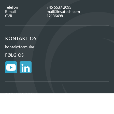
Telefon
+45 5537 2095
E-mail
mail@insatech.com
CVR
12136498
KONTAKT OS
kontaktformular
FØLG OS
NYHEDSBREV
Tilmeld dig vores månedlige nyhedsbrev og få information om vores
produkter, events og meget mere.