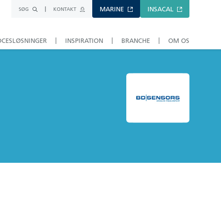
MARINE
INSACAL
SØG
KONTAKT
OCESLØSNINGER
INSPIRATION
BRANCHE
OM OS