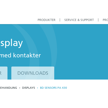
PRODUKTER
SERVICE & SUPPORT
PR
splay
p' med kontakter
R
DOWNLOADS
BEHANDLING
DISPLAYS
BD SENSORS PA 430