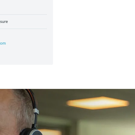
ssure
com