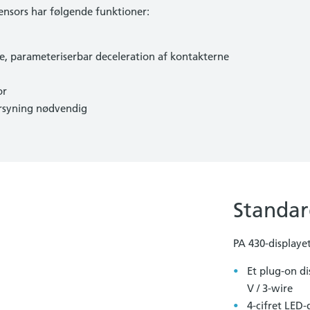
Sensors har følgende funktioner:
e, parameteriserbar deceleration af kontakterne
or
orsyning nødvendig
Standar
PA 430-displaye
Et plug-on dis
V / 3-wire
4-cifret LED-