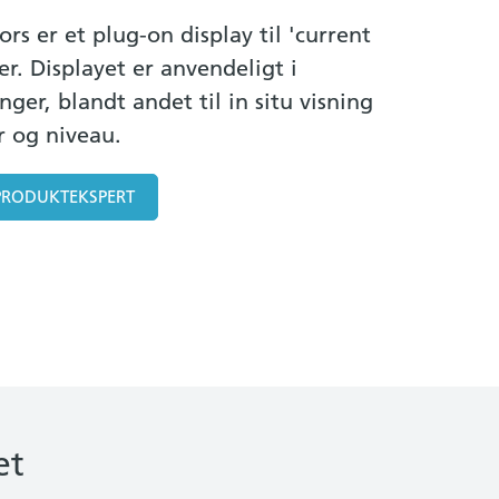
rs er et plug-on display til 'current
r. Displayet er anvendeligt i
inger, blandt andet til in situ visning
r og niveau.
PRODUKTEKSPERT
tet