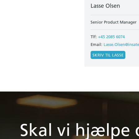
Lasse Olsen
Senior Product Manager
Tlf:
+45 2085 6074
Email:
Lasse.Olsen@insat
SKRIV TIL LASSE
Skal vi hjælpe