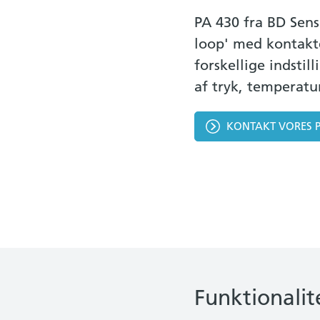
PA 430 fra BD Senso
loop' med kontakte
forskellige indstill
af tryk, temperatu
KONTAKT VORES 
Funktionali