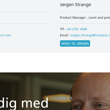
Jørgen Strange
Product Manager - Level and pre
Tlf:
+45 2761 4508
ech.com
Email:
Jorgen.Strange@insatech.
SKRIV TIL JØRGEN
 dig med