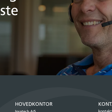
ste
HOVEDKONTOR
KONT
kontakt
Insatech A/S