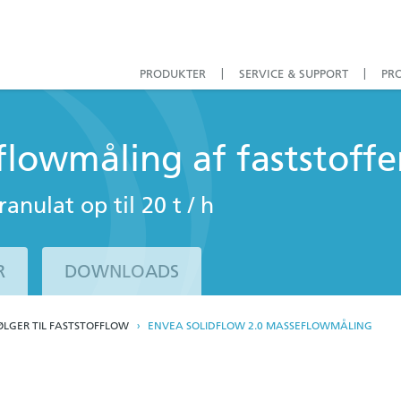
PRODUKTER
SERVICE & SUPPORT
PR
flowmåling af faststoffe
anulat op til 20 t / h
R
DOWNLOADS
LGER TIL FASTSTOFFLOW
ENVEA SOLIDFLOW 2.0 MASSEFLOWMÅLING