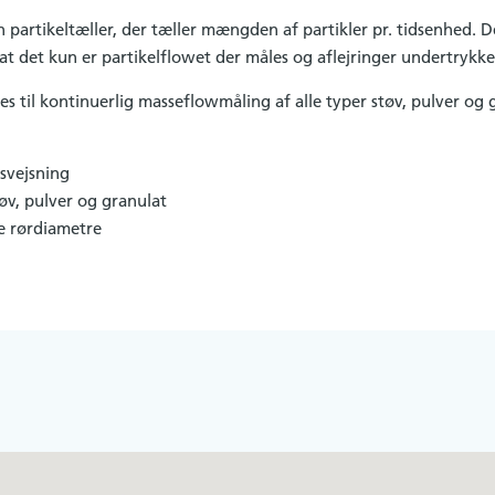
partikeltæller, der tæller mængden af ​​partikler pr. tidsenhed. 
 at det kun er partikelflowet der måles og aflejringer undertrykke
 til kontinuerlig masseflowmåling af alle typer støv, pulver og gr
åsvejsning
tøv, pulver og granulat
le rørdiametre