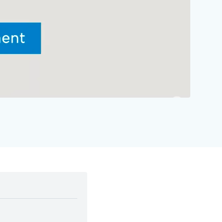
Mute
Enter
fullscreen