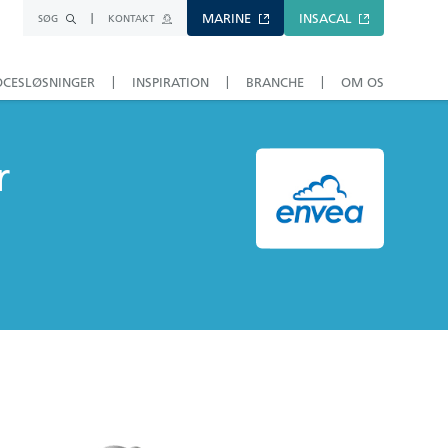
MARINE
INSACAL
SØG
KONTAKT
OCESLØSNINGER
INSPIRATION
BRANCHE
OM OS
r