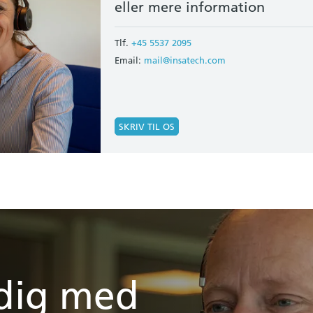
eller mere information
Tlf.
+45 5537 2095
Email:
mail@insatech.com
SKRIV TIL OS
 dig med