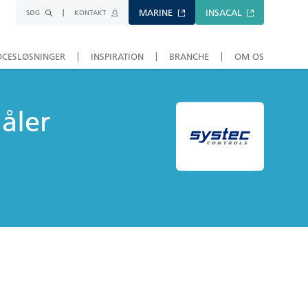
MARINE
INSACAL
SØG
KONTAKT
OCESLØSNINGER
INSPIRATION
BRANCHE
OM OS
åler