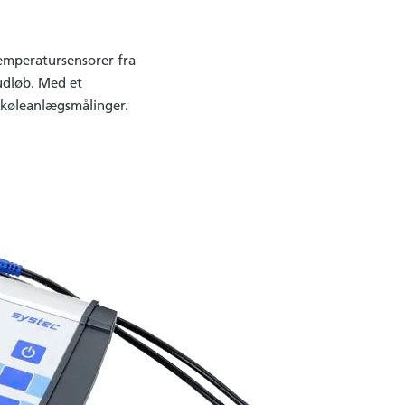
emperatursensorer fra
udløb. Med et
g køleanlægsmålinger.