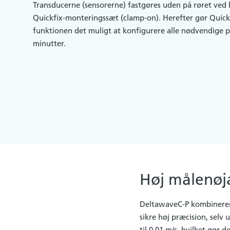
Transducerne (sensorerne) fastgøres uden på røret ved 
Quickfix-monteringssæt (clamp-on). Herefter gør Quick
funktionen det muligt at konfigurere alle nødvendige 
minutter.
Høj målenøj
DeltawaveC-P kombinerer 
sikre høj præcision, sel
til 0,01 m/s, hvilket gør 