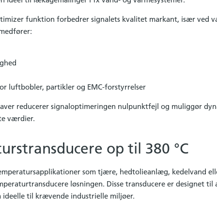
mizer funktion forbedrer signalets kvalitet markant, især ved 
 medfører:
ighed
r luftbobler, partikler og EMC-forstyrrelser
aver reducerer signaloptimeringen nulpunktfejl og muliggør dy
te værdier.
rstransducere op til 380 °C
emperatursapplikationer som tjære, hedtolieanlæg, kedelvand elle
emperaturtransducere løsningen. Disse transducere er designet til
 ideelle til krævende industrielle miljøer.