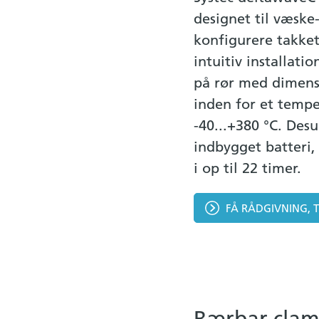
designet til væske
konfigurere takke
intuitiv installat
på rør med dimens
inden for et tempe
-40...+380 °C. Des
indbygget batteri,
i op til 22 timer.
FÅ RÅDGIVNING, 