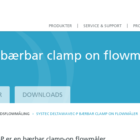
PRODUKTER
SERVICE & SUPPORT
PR
 bærbar clamp on flowm
R
DOWNLOADS
YDSFLOWMÅLING
SYSTEC DELTAWAVEC-P BÆRBAR CLAMP ON FLOWMÅLER
-P er en bærbar clamp-on flowmåler