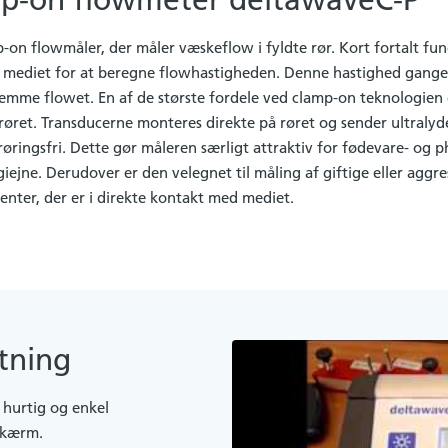
p-on flowmeter deltawaveC-P
on flowmåler, der måler væskeflow i fyldte rør. Kort fortalt fu
 mediet for at beregne flowhastigheden. Denne hastighed gange
temme flowet. En af de største fordele ved clamp-on teknologien
 i røret. Transducerne monteres direkte på røret og sender ultraly
ringsfri. Dette gør måleren særligt attraktiv for fødevare- og 
hygiejne. Derudover er den velegnet til måling af giftige eller aggr
nter, der er i direkte kontakt med mediet.
tning
 hurtig og enkel
 skærm.