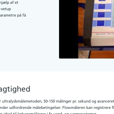
hjælp af et
-setup
parametre på få
agtighed
ultralydsmålemetoden, 50-150 målinger pr. sekund og avanceret
v under udfordrende målebetingelser. Flowmåleren kan registrere 
den ideel til lækagemålinger i fx vand- og varmesystemer.