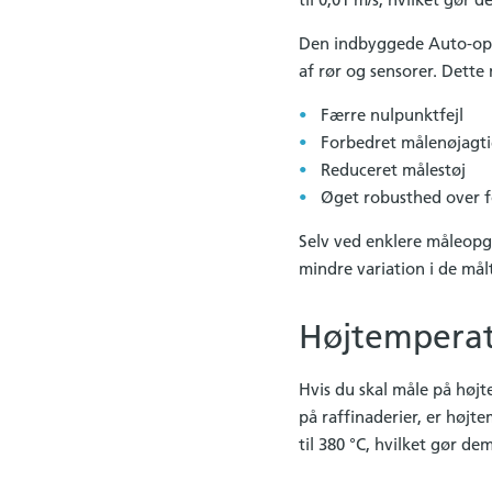
Den indbyggede Auto-opti
af rør og sensorer. Dette
Færre nulpunktfejl
Forbedret målenøjagt
Reduceret målestøj
Øget robusthed over fo
Selv ved enklere måleopg
mindre variation i de mål
Højtemperatu
Hvis du skal måle på højt
på raffinaderier, er højt
til 380 °C, hvilket gør dem