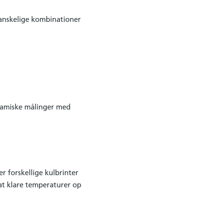
vanskelige kombinationer
namiske målinger med
r forskellige kulbrinter
 at klare temperaturer op