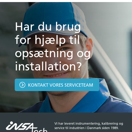
Har du brug
for hjælp til
opsætning og
installation?
KONTAKT VORES SERVICETEAM
Vi har leveret instrumentering, kalibrering og
service til industrien i Danmark siden 1989.