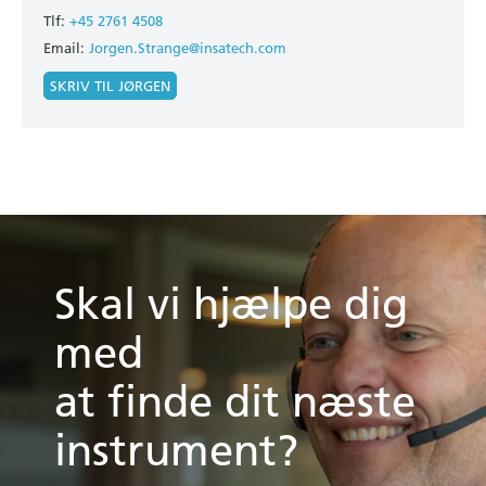
Tlf:
+45 2761 4508
Email:
Jorgen.Strange@insatech.com
SKRIV TIL JØRGEN
Skal vi hjælpe dig
med
at finde dit næste
instrument?