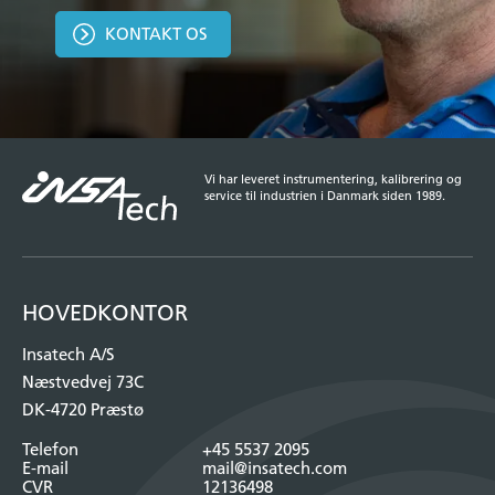
KONTAKT OS
Vi har leveret instrumentering, kalibrering og
service til industrien i Danmark siden 1989.
HOVEDKONTOR
Insatech A/S
Næstvedvej 73C
DK-4720 Præstø
Telefon
+45 5537 2095
E-mail
mail@insatech.com
CVR
12136498