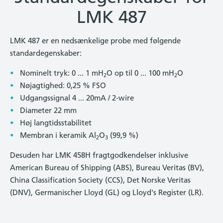
LMK 487
LMK 487 er en nedsænkelige probe med følgende
standardegenskaber:
Nominelt tryk: 0 ... 1 mH
O op til 0 ... 100 mH
O
2
2
Nøjagtighed: 0,25 % FSO
Udgangssignal 4 ... 20mA / 2-wire
Diameter 22 mm
Høj langtidsstabilitet
Membran i keramik Al
O
(99,9 %)
2
3
Desuden har LMK 458H fragtgodkendelser inklusive
American Bureau of Shipping (ABS), Bureau Veritas (BV),
China Classification Society (CCS), Det Norske Veritas
(DNV), Germanischer Lloyd (GL) og Lloyd's Register (LR).