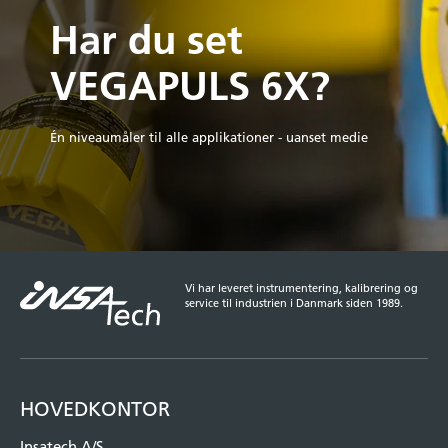
Har du set
VEGAPULS 6X?
Én niveaumåler til alle applikationer - uanset medie
Vi har leveret instrumentering, kalibrering og
service til industrien i Danmark siden 1989.
HOVEDKONTOR
Insatech A/S