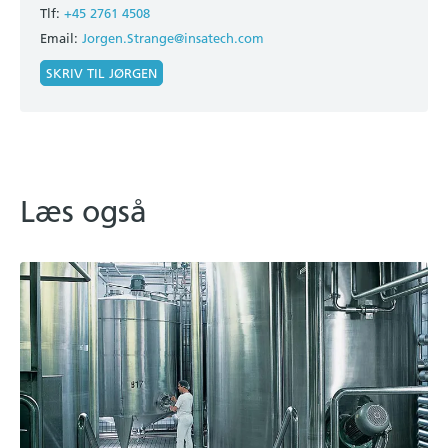
Tlf:
+45 2761 4508
Email:
Jorgen.Strange@insatech.com
SKRIV TIL JØRGEN
Læs også