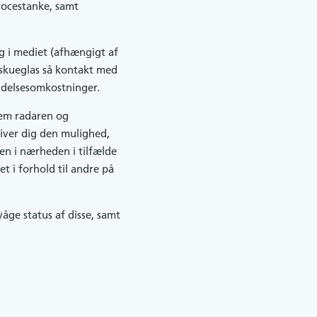
rocestanke, samt
ing i mediet (afhængigt af
skueglas så kontakt med
oldelsesomkostninger.
lem radaren og
iver dig den mulighed,
en i nærheden i tilfælde
t i forhold til andre på
åge status af disse, samt