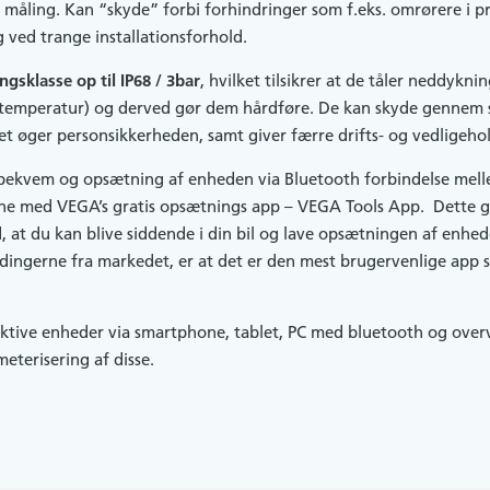
 måling. Kan “skyde” forbi forhindringer som f.eks. omrørere i p
ved trange installationsforhold.
ngsklasse op til IP68 / 3bar
, hvilket tilsikrer at de tåler neddykn
 temperatur) og derved gør dem hårdføre. De kan skyde gennem 
et øger personsikkerheden, samt giver færre drifts- og vedligeh
 bekvem og opsætning af enheden via Bluetooth forbindelse mel
ne med VEGA’s gratis opsætnings app – VEGA Tools App. Dette g
 at du kan blive siddende i din bil og lave opsætningen af enhed
ldingerne fra markedet, er at det er den mest brugervenlige app se
 aktive enheder via smartphone, tablet, PC med bluetooth og overv
eterisering af disse.