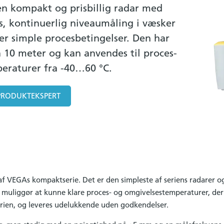
n kompakt og prisbillig radar med
øs, kontinuerlig niveaumåling i væsker
der simple procesbetingelser. Den har
 10 meter og kan anvendes til proces-
eraturer fra -40…60 °C.
PRODUKTEKSPERT
af VEGAs kompaktserie. Det er den simpleste af seriens radarer o
 muliggør at kunne klare proces- og omgivelsestemperaturer, der 
erien, og leveres udelukkende uden godkendelser.