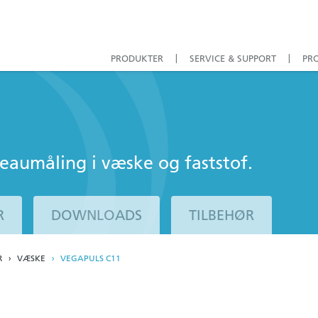
PRODUKTER
SERVICE & SUPPORT
PR
veaumåling i væske og faststof.
R
DOWNLOADS
TILBEHØR
R
VÆSKE
VEGAPULS C11