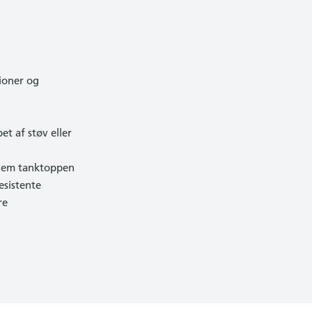
ioner og
t af støv eller
nnem tanktoppen
esistente
re