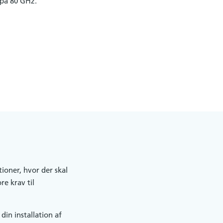
 på 80 GHz.
ioner, hvor der skal
re krav til
r din installation af