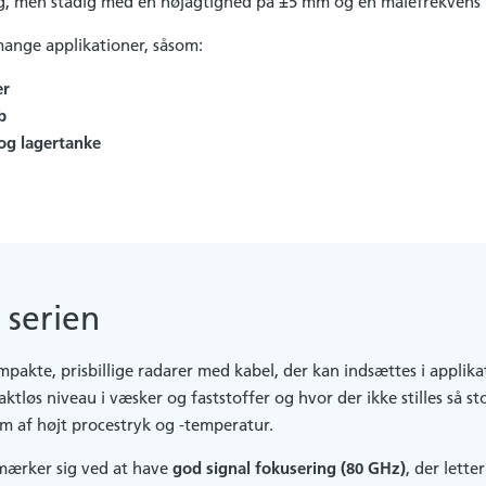
ning, men stadig med en nøjagtighed på ±5 mm og en målefrekvens
ange applikationer, såsom:
er
b
 og lagertanke
serien
akte, prisbillige radarer med kabel, der kan indsættes i applikat
ktløs niveau i væsker og faststoffer og hvor der ikke stilles så sto
rm af højt procestryk og -temperatur.
mærker sig ved at have
god signal fokusering (80 GHz)
, der lette