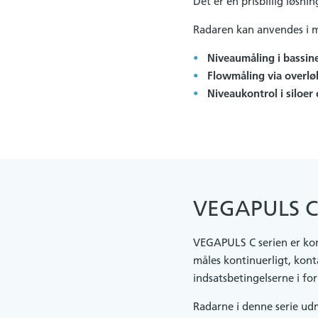
Det er en prisbillig løs
Radaren kan anvendes i m
Niveaumåling i bassin
Flowmåling via overlø
Niveaukontrol i siloer
VEGAPULS C 
VEGAPULS C serien er komp
måles kontinuerligt, konta
indsatsbetingelserne i fo
Radarne i denne serie ud