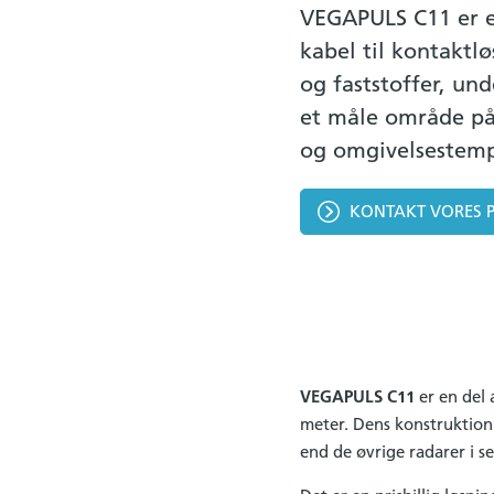
VEGAPULS C11 er e
kabel til kontaktl
og faststoffer, un
et måle område på
og omgivelsestemp
KONTAKT VORES 
VEGAPULS C11
er en del 
meter. Dens konstruktion
end de øvrige radarer i s