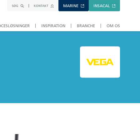
MARINE
INSACAL
SØG
KONTAKT
OCESLØSNINGER
INSPIRATION
BRANCHE
OM OS