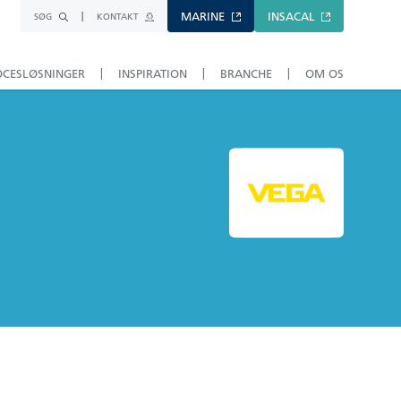
MARINE
INSACAL
SØG
KONTAKT
OCESLØSNINGER
INSPIRATION
BRANCHE
OM OS