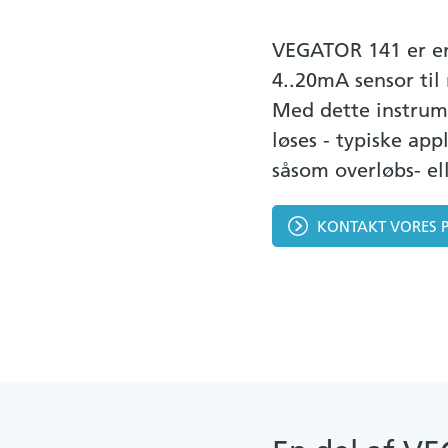
VEGATOR 141 er en
4..20mA sensor til
Med dette instrum
løses - typiske ap
såsom overløbs- ell
KONTAKT VORES 