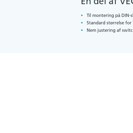
En del af V
Til montering på DIN-
Standard størrelse fo
Nem justering af swit