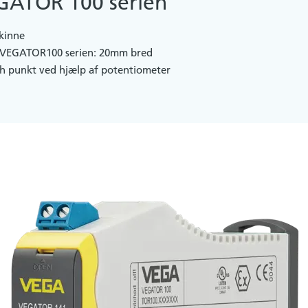
EGATOR 100 serien
skinne
r VEGATOR100 serien: 20mm bred
ch punkt ved hjælp af potentiometer