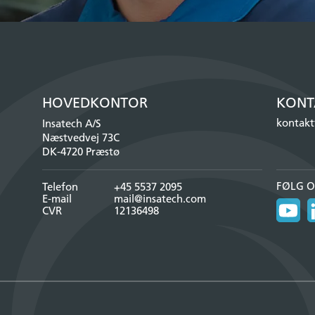
HOVEDKONTOR
KONT
kontakt
Insatech A/S
Næstvedvej 73C
DK-4720 Præstø
FØLG O
Telefon
+45 5537 2095
E-mail
mail@insatech.com
CVR
12136498