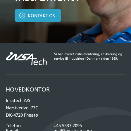
KONTAKT OS
Vi har leveret instrumentering, kalibrering og
service til industrien i Danmark siden 1989.
HOVEDKONTOR
Insatech A/S
Næstvedvej 73C
DK-4720 Præstø
Telefon
+45 5537 2095
E-mail
mail@insatech.com