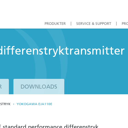
PRODUKTER
SERVICE & SUPPORT
PR
fferenstryk­transmitter
R
DOWNLOADS
NSTRYK
YOKOGAWA EJA110E
standard performance differenstryk