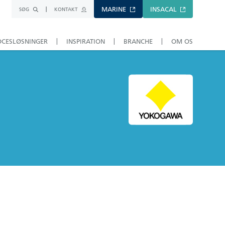
MARINE
INSACAL
SØG
KONTAKT
OCESLØSNINGER
INSPIRATION
BRANCHE
OM OS