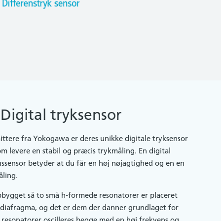
Digital tryksensor
mittere fra Yokogawa er deres unikke digitale tryksensor
om levere en stabil og præcis trykmåling. En digital
nssensor betyder at du får en høj nøjagtighed og en en
åling.
pbygget så to små h-formede resonatorer er placeret
iumdiafragma, og det er dem der danner grundlaget for
 resonatorer oscilleres begge med en høj frekvens og