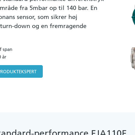
mråde fra 5mbar op til 140 bar. En
sonans sensor, som sikrer høj
t turn-down og en fremragende
f span
0 år
PRODUKTEKSPERT
tandard-performance EJA110E