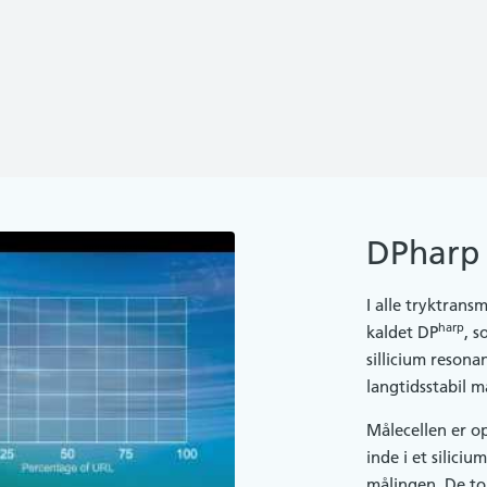
DPharp 
I alle tryktrans
harp
kaldet DP
, s
sillicium resona
langtidsstabil m
Målecellen er o
inde i et silic
målingen. De to