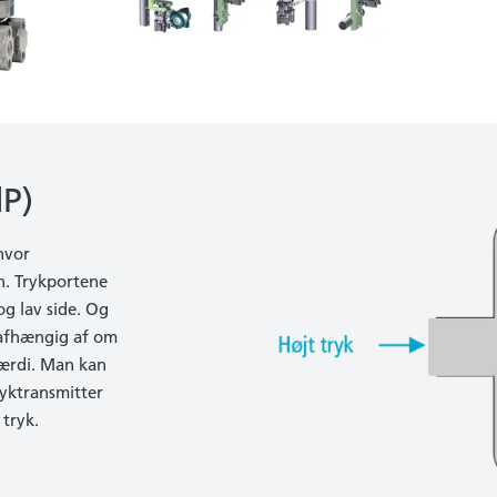
dP)
hvor
en. Trykportene
og lav side. Og
 afhængig af om
værdi. Man kan
yktransmitter
tryk.