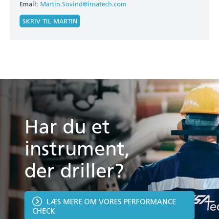
Email:
Martin.Sovind@insatech.com
SKRIV TIL MARTIN
Har du et
instrument,
der driller?
LÆS MERE OM VORES PERFORMANCE
CHECK