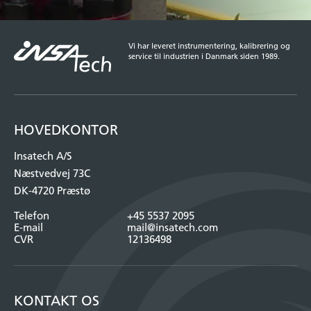
Vi har leveret instrumentering, kalibrering og
service til industrien i Danmark siden 1989.
HOVEDKONTOR
Insatech A/S
Næstvedvej 73C
DK-4720 Præstø
Telefon
+45 5537 2095
E-mail
mail@insatech.com
CVR
12136498
KONTAKT OS