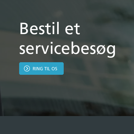
Bestil et
servicebesøg
RING TIL OS