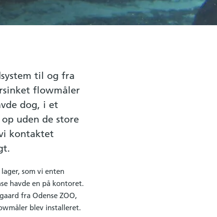
system til og fra
orsinket flowmåler
vde dog, i et
 op uden de store
 vi kontaktet
gt.
lager, som vi enten
ense havde en på kontoret.
mgaard fra Odense ZOO,
owmåler blev installeret.