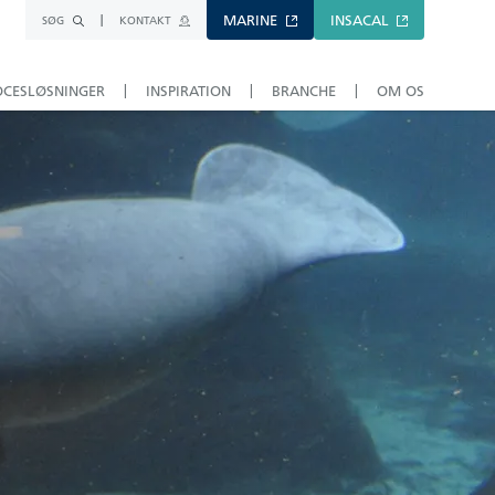
MARINE
INSACAL
SØG
KONTAKT
OCESLØSNINGER
INSPIRATION
BRANCHE
OM OS