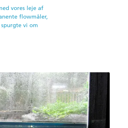
med vores leje af
anente flowmåler,
r spurgte vi om