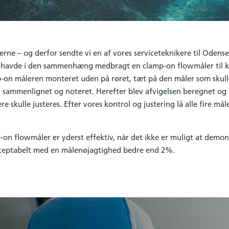
 gerne – og derfor sendte vi en af vores serviceteknikere til Odens
an havde i den sammenhæng medbragt en clamp-on flowmåler til ka
-on måleren monteret uden på røret, tæt på den måler som skulle
 sammenlignet og noteret. Herefter blev afvigelsen beregnet og r
re skulle justeres. Efter vores kontrol og justering lå alle fire må
on flowmåler er yderst effektiv, når det ikke er muligt at demon
cceptabelt med en målenøjagtighed bedre end 2%.