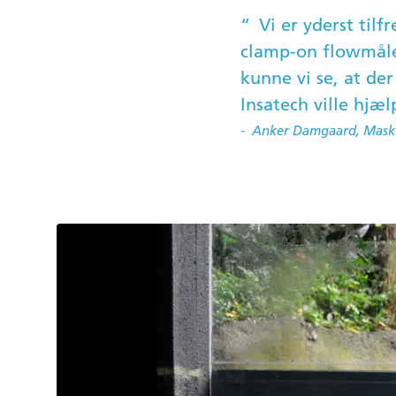
Vi er yderst til
clamp-on flowmåle
kunne vi se, at der
Insatech ville hjæ
Anker Damgaard, Mask