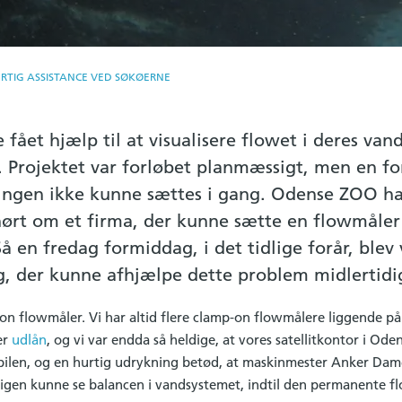
URTIG ASSISTANCE VED SØKØERNE
ået hjælp til at visualisere flowet i deres vand
. Projektet var forløbet planmæssigt, men en f
ringen ikke kunne sættes i gang. Odense ZOO ha
 hørt om et firma, der kunne sætte en flowmåler
å en fredag formiddag, i det tidlige forår, blev
, der kunne afhjælpe dette problem midlertidi
n flowmåler. Vi har altid flere clamp-on flowmålere liggende på 
er
udlån
, og vi var endda så heldige, at vores satellitkontor i Od
 bilen, og en hurtig udrykning betød, at maskinmester Anker Da
 igen kunne se balancen i vandsystemet, indtil den permanente fl