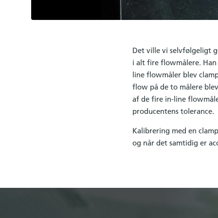
Det ville vi selvfølgeligt
i alt fire flowmålere. H
line flowmåler blev clamp
flow på de to målere blev
af de fire in-line flowmåle
producentens tolerance.
Kalibrering med en clamp-
og når det samtidig er a