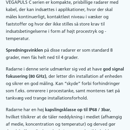
VEGAPULS C serien er kompakte, prisbillige radarer med
kabel, der kan indsættes i applikationer, hvor der skal
måles kontinuerligt, kontaktløst niveau i væsker og
faststoffer og hvor der ikke stilles så store krav til
indsatsbetingelserne i form af højt procestryk og -
temperatur.
Spredningsvinklen
på disse radarer er som standard 8
grader, men fås helt ned til 4 grader.
Radarne i denne serie udmærker sig ved at have
god signal
fokusering (80 GHz)
, der letter din installation af enheden
og sikrer en god måling. Kan “skyde” forbi forhindringer
som f.eks. omrørere i procestanke, samt monteres tæt på
tankvæg ved trange installationsforhold.
Radarne har en høj
kapslingsklasse op til IP68 / 3bar
,
hvilket tilsikrer at de tåler neddykning i mediet (afhængig
af medie, koncentration og temperatur) og derved gør