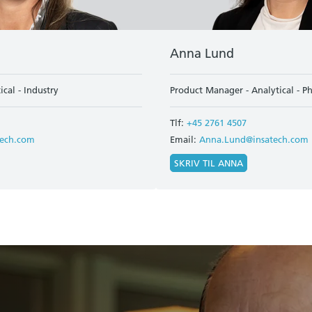
Anna Lund
cal - Industry
Product Manager - Analytical - 
Tlf:
+45 2761 4507
tech.com
Email:
Anna.Lund@insatech.com
SKRIV TIL ANNA