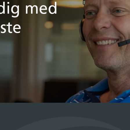
 dig med
ste