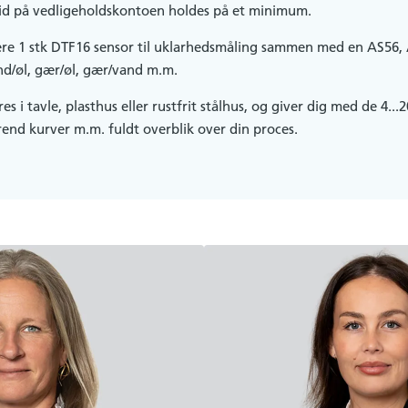
id på vedligeholdskontoen holdes på et minimum.
re 1 stk DTF16 sensor til uklarhedsmåling sammen med en AS56, AS
nd/øl, gær/øl, gær/vand m.m.
 i tavle, plasthus eller rustfrit stålhus, og giver dig med de 4..
rend kurver m.m. fuldt overblik over din proces.