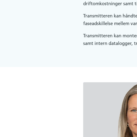
driftomkostninger samt t
Transmitteren kan håndte
faseadskillelse mellem va
Transmitteren kan monteres
samt intern datalogger, t