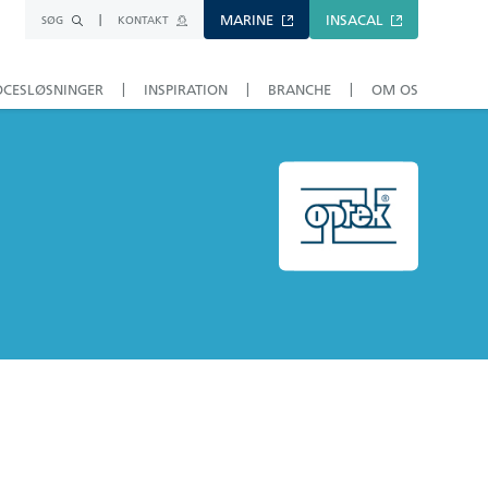
MARINE
INSACAL
SØG
KONTAKT
OCESLØSNINGER
INSPIRATION
BRANCHE
OM OS