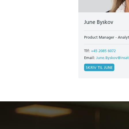
June Byskov
Product Manager - Analyti
Tlf:
+45 2085 6072
Email:
June.Byskov@insa
SKRIV TIL JUNE