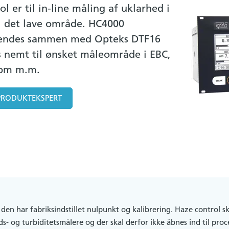
 er til in-line måling af uklarhed i
 i det lave område. HC4000
vendes sammen med Opteks DTF16
es nemt til ønsket måleområde i EBC,
ppm m.m.
PRODUKTEKSPERT
den har fabriksindstillet nulpunkt og kalibrering. Haze control sk
ds- og turbiditetsmålere og der skal derfor ikke åbnes ind til pro