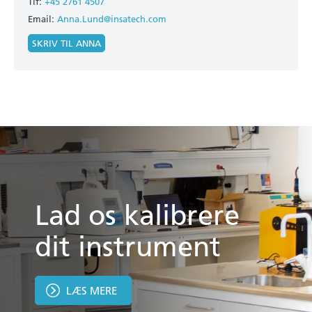
Tlf:
+45 2761 4507
Email:
Anna.Lund@insatech.com
SKRIV TIL ANNA
Lad os kalibrere
dit instrument
LÆS MERE