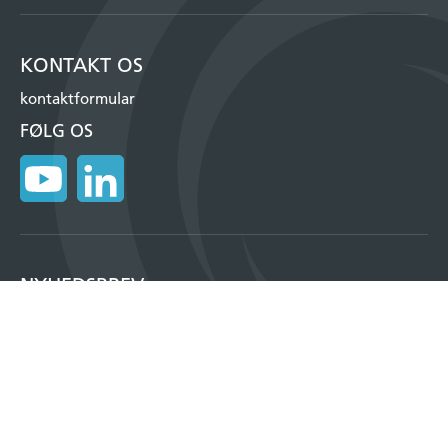
KONTAKT OS
kontaktformular
FØLG OS
NYHEDSBREV
Tilmeld dig vores månedlige nyhedsbrev og få information om vores
produkter, events og meget mere.
TILMELD
Copyright © 2026, Insatech A/S