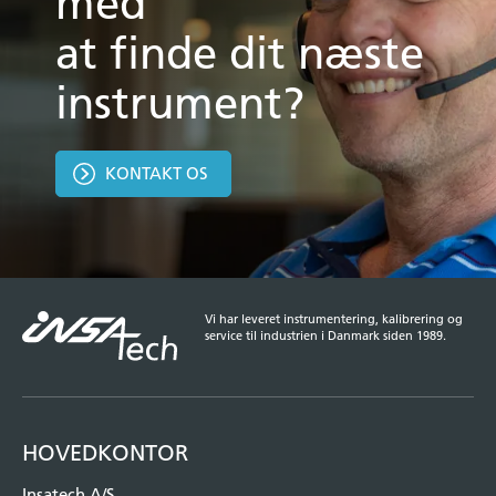
med
at finde dit næste
instrument?
KONTAKT OS
Vi har leveret instrumentering, kalibrering og
service til industrien i Danmark siden 1989.
HOVEDKONTOR
Insatech A/S